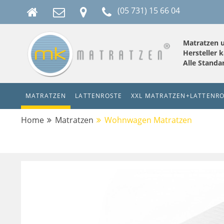
(05 731) 15 66 04
Matratzen 
Hersteller k
Alle Stand
MATRATZEN
LATTENROSTE
XXL MATRATZEN+LATTENR
Home
Matratzen
Wohnwagen Matratzen