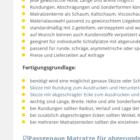
jede gewünschte Höhe, Länge und Breite möglich
Rundungen, Abschrägungen und Sonderformen könn
Matratzenkerne als Schaum, Kaltschaum, Viscoscha
Materialauswahl passend zu gewünschtem Liegekomf
standardmäßig mit 2-geteiltem, verstepptem und 
auf Wunsch können auch Kundenstoffe verpolstert
geeignet für individuelle Schlafplätze mit abgerund
passend für runde, schräge, asymmetrische oder spe
Preise und Lieferzeiten auf Anfrage
Fertigungsgrundlage:
benötigt wird eine möglichst genaue Skizze oder Sc
Skizze mit Rundung zum Ausdrucken und Herunter
Skizze mit abgeschrägter Ecke zum Ausdrucken und
wichtig sind Länge, Breite, Höhe und alle Sonder
bei Rundungen sollten Radius, Verlauf und Lage d
bei zusätzlich abgeschrägten Ecken sollten Winkel,
bei mehreren Matratzenteilen sollten die einzelne
☑
Passgenaue Matratze für abgerunde