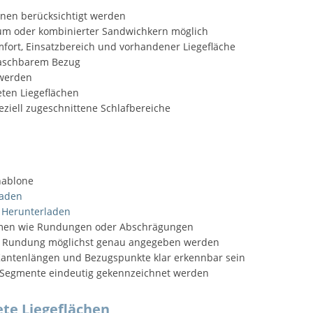
en berücksichtigt werden
um oder kombinierter Sandwichkern möglich
ort, Einsatzbereich und vorhandener Liegefläche
waschbarem Bezug
 werden
eten Liegeflächen
ziell zugeschnittene Schlafbereiche
hablone
laden
 Herunterladen
formen wie Rundungen oder Abschrägungen
er Rundung möglichst genau angegeben werden
 Kantenlängen und Bezugspunkte klar erkennbar sein
n Segmente eindeutig gekennzeichnet werden
te Liegeflächen