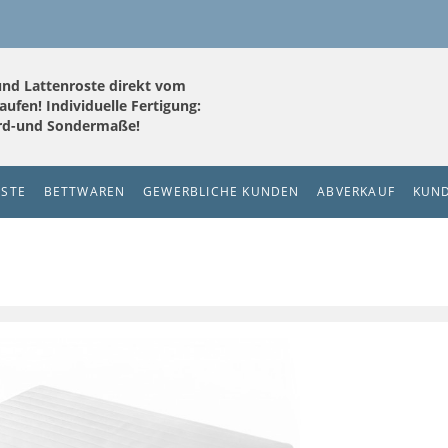
und Lattenroste direkt vom
aufen! Individuelle Fertigung:
ard-und Sondermaße!
OSTE
BETTWAREN
GEWERBLICHE KUNDEN
ABVERKAUF
KUN