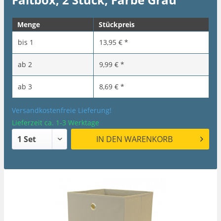
Menge
Stückpreis
bis
1
13,95 € *
ab
2
9,99 € *
ab
3
8,69 € *
Versandkostenfreie Lieferung!
Lieferzeit ca. 1-3 Werktage
IN DEN
WARENKORB